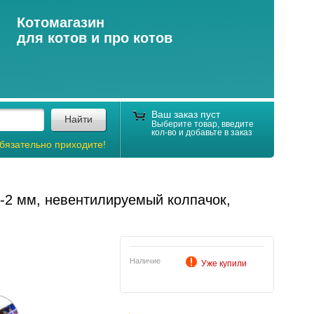
Котомагазин
для котов и про котов
Ваш заказ пуст
Найти
Выберите товар, введите
кол-во и добавьте в заказ
бязательно приходите!
1-2 мм, невентилируемый колпачок,
Наличие
Уже купили