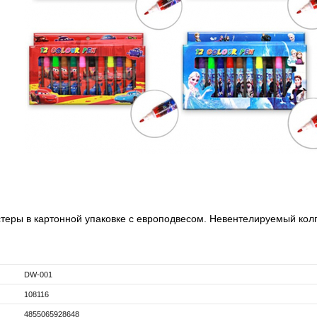
теры в картонной упаковке с европодвесом. Невентелируемый кол
DW-001
108116
4855065928648