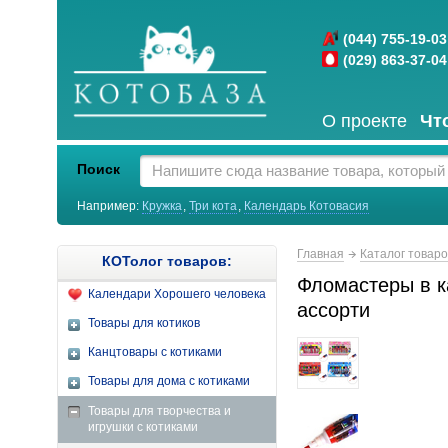
(044) 755-19-03
(029) 863-37-04
О проекте
Чт
Поиск
Например:
Кружка
,
Три кота
,
Календарь Котовасия
Главная
Каталог товар
КОТолог товаров:
Фломастеры в к
Календари Хорошего человека
ассорти
Товары для котиков
Канцтовары с котиками
Товары для дома с котиками
Товары для творчества и
игрушки с котиками