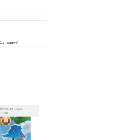
1 упаковку)
бомы, тетради,
вники