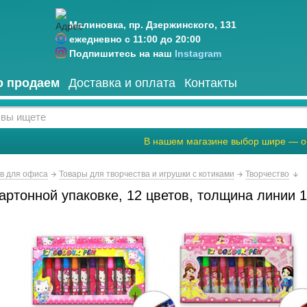
Малиновка, пр. Дзержинского, 131
ежедневно с 11:00 до 20:00
Подпишитесь на наш
Instagram
о продаем
Доставка и оплата
Контакты
В нашем магазине выбор шире — о
ов для офиса
Товары для творчества и игрушки с котиками
Творчество
артонной упаковке, 12 цветов, толщина линии 