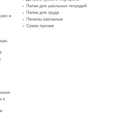
Папки для школьных тетрадей
Папки для труда
ских и
Пеналы школьные
Сумки прочие
иши-
й
е
льные
и к
ые