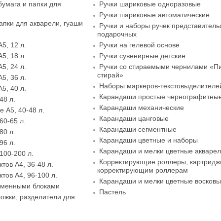
бумага и папки для
Ручки шариковые одноразовые
Ручки шариковые автоматические
апки для акварели, гуаши
Ручки и наборы ручек представитель
подарочных
5, 12 л.
Ручки на гелевой основе
5, 18 л.
Ручки сувенирные детские
5, 24 л.
Ручки со стираемыми чернилами «П
стирай»
5, 36 л.
Наборы маркеров-текстовыделителе
5, 40 л.
Карандаши простые чернографитны
48 л.
Карандаши механические
 А5, 40-48 л.
Карандаши цанговые
60-65 л.
Карандаши сегментные
80 л.
Карандаши цветные и наборы
96 л.
Карандаши и мелки цветные акваре
100-200 л.
Корректирующие роллеры, картридж
тов А4, 36-48 л.
корректирующим роллерам
тов А4, 96-100 л.
Карандаши и мелки цветные восков
сменными блоками
Пастель
ожки, разделители для