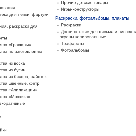
Прочие детские товары
рования
Игры-конструкторы
стеки для лепки, фартуки
Раскраски, фотоальбомы, плакаты
Раскраски
ия, раскраски для
Доски детские для письма и рисован
экраны копировальные
нты
Трафареты
ства «Гравюры»
Фотоальбомы
тва по изготовлению
тва из воска
тва из бусин
тва из бисера, пайеток
ства швейные, фетр
ства «Аппликации»
ства «Мозаика»
декоративные
е
йки