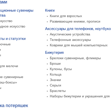
ками
кционные сувениры
Книги
тва
Книги для взрослых
кусство
Развивающие книжки, прописи
дное искусство
Аксессуары для телефонов, ноутбуко
Акустические устройства
ты и статуэтки
Телефонные аксессуары
рочные
Коврики для мышей компьютерных
е
Бижутерия
ы
Брелоки сувенирные, фликеры
Броши
для мелочи
Кулоны, бусы
Кольца
ые сувенирные
Значки
кэш-боксы»
Серьги
ы
Браслеты
Наборы бижутерии и украшения для 
ка потеряшек