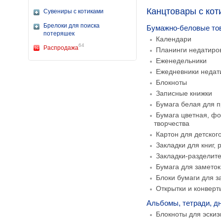
Канцтовары с кот
Сувениры с котиками
Брелоки для поиска
Бумажно-беловые то
потеряшек
Календари
64
Распродажа
Планинги недатиро
Еженедельники
Ежедневники неда
Блокноты
Записные книжки
Бумага белая для 
Бумага цветная, фо
творчества
Картон для детског
Закладки для книг,
Закладки-разделите
Бумага для заметок
Блоки бумаги для з
Открытки и конверт
Альбомы, тетради, д
Блокноты для эскиз