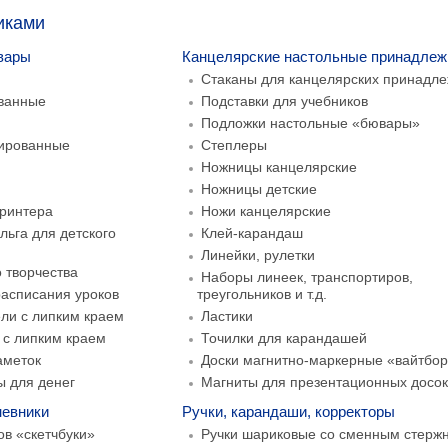
иками
вары
Канцелярские настольные принадлеж
Стаканы для канцелярских принадл
ванные
Подставки для учебников
Подложки настольные «бювары»
тированные
Степлеры
Ножницы канцелярские
Ножницы детские
принтера
Ножи канцелярские
льга для детского
Клей-карандаш
Линейки, рулетки
о творчества
Наборы линеек, транспортиров,
 расписания уроков
треугольников и т.д.
ли с липким краем
Ластики
 с липким краем
Точилки для карандашей
аметок
Доски магнитно-маркерные «вайтбо
ы для денег
Магниты для презентационных досо
невники
Ручки, карандаши, корректоры
ов «скетчбуки»
Ручки шариковые со сменным стерж