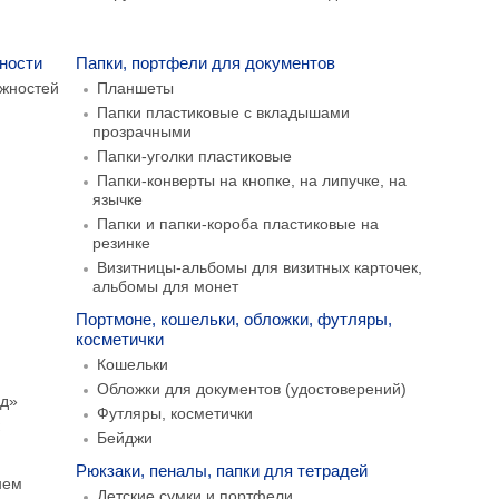
ности
Папки, портфели для документов
ежностей
Планшеты
Папки пластиковые с вкладышами
прозрачными
Папки-уголки пластиковые
Папки-конверты на кнопке, на липучке, на
язычке
Папки и папки-короба пластиковые на
резинке
Визитницы-альбомы для визитных карточек,
альбомы для монет
Портмоне, кошельки, обложки, футляры,
косметички
Кошельки
Обложки для документов (удостоверений)
рд»
Футляры, косметички
к
Бейджи
Рюкзаки, пеналы, папки для тетрадей
нем
Детские сумки и портфели