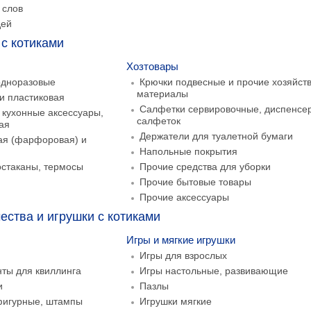
 слов
дей
с котиками
Хозтовары
одноразовые
Крючки подвесные и прочие хозяйст
материалы
и пластиковая
Салфетки сервировочные, диспенсе
 кухонные аксессуары,
салфеток
ая
Держатели для туалетной бумаги
ая (фарфоровая) и
Напольные покрытия
остаканы, термосы
Прочие средства для уборки
Прочие бытовые товары
Прочие аксессуары
ества и игрушки с котиками
Игры и мягкие игрушки
Игры для взрослых
ты для квиллинга
Игры настольные, развивающие
и
Пазлы
фигурные, штампы
Игрушки мягкие