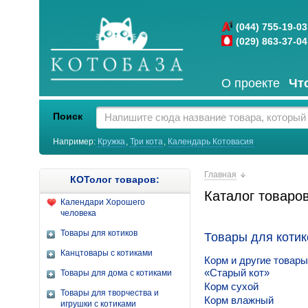
(044) 755-19-03
(029) 863-37-04
О проекте
Чт
Поиск
Например:
Кружка
,
Три кота
,
Календарь Котовасия
Главная
КОТолог товаров:
Каталог товаро
Календари Хорошего
человека
Товары для котиков
Товары для котик
Канцтовары с котиками
Корм и другие товар
«Старый кот»
Товары для дома с котиками
Корм сухой
Товары для творчества и
Корм влажный
игрушки с котиками