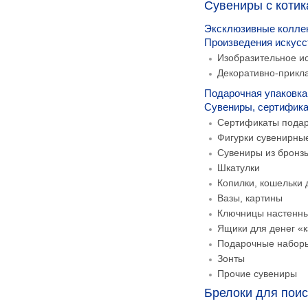
Сувениры с коти
Эксклюзивные колле
Произведения искусс
Изобразительное ис
Декоративно-прикла
Подарочная упаковка
Сувениры, сертифика
Сертификаты пода
Фигурки сувенирны
Сувениры из бронз
Шкатулки
Копилки, кошельки 
Вазы, картины
Ключницы настенн
Ящики для денег «
Подарочные набор
Зонты
Прочие сувениры
Брелоки для поис