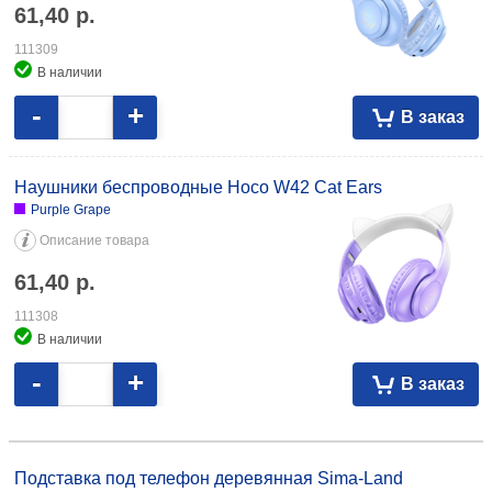
61,40
р.
111309
В наличии
-
+
В заказ
Наушники беспроводные Hoco W42 Cat Ears
Purple Grape
Описание товара
61,40
р.
111308
В наличии
-
+
В заказ
Подставка под телефон деревянная Sima-Land 15×8 см, «Лапа» 6,72
087334
Подставка под телефон деревянная Sima-Land