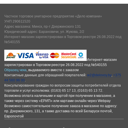
Частное торговое унитарное предприятие «Дело компани»
УНП 290611520
Адрес магазина: Минск, пр-т Дзержинского 131
Юридический адрес: Барановичи, ул. Жукова, 2/2
Интернет-магазин зарегистрирован в Торговом реестре 26.08.2022 под
№540155
Интернет-магазин
зарегистрирован в Торговом реестре 26.08.2022 под №540155
Образец чека
, выдаваемого вместе с заказом
Контактные данные для обращений покупателей:
w2@delovoy.by
,
+375
44 560 96 00
.
Консультирование граждан по вопросам защиты потребителей отдела
торговли и услуг исполкома: (0163) 65 17 13, (0163) 65 13 72.
Возможна оплата наличными и картой при получении в магазине, а
также через систему «ЕРИП» или картами онлайн через Webpay
Возможно самостоятельное получение заказа в магазине по адресу:
пр. Дзержинского, 131, а также доставка по всей Беларуси почтой,
Европочтой