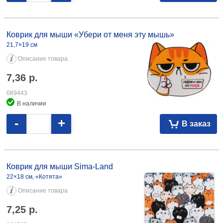
Коврик для мыши «Убери от меня эту мышь» 21,7×19 см 7,36 089443
Коврик для мыши «Убери от меня эту мышь»
21,7×19 см
Описание товара
7,36
р.
089443
В наличии
-
+
В заказ
Коврик для мыши Sima-Land 22×18 см, «Котята» 7,25 091785
Коврик для мыши Sima-Land
22×18 см, «Котята»
Описание товара
7,25
р.