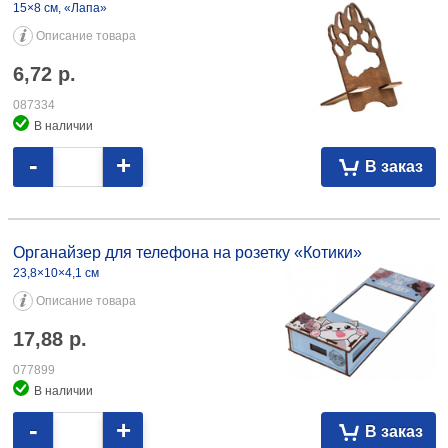
15×8 см, «Лапа»
Описание товара
6,72
р.
087334
В наличии
-
+
В заказ
Органайзер для телефона на розетку «Котики» 23,8×10×4,1 см 17,88
077899
Органайзер для телефона на розетку «Котики»
23,8×10×4,1 см
Описание товара
17,88
р.
077899
В наличии
-
+
В заказ