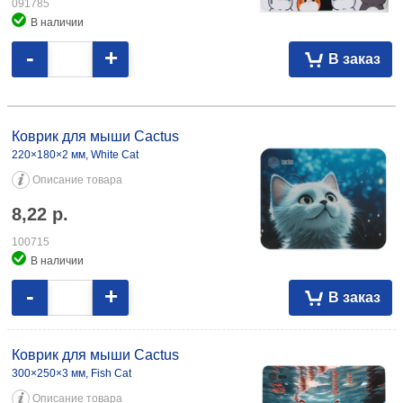
091785
В наличии
-
+
В заказ
Коврик для мыши Cactus 220×180×2 мм, White Cat 8,22 100715
300×250×3 мм, Fish Cat 19,18 108252
Коврик для мыши Cactus
220×180×2 мм, White Cat
Описание товара
8,22
р.
100715
В наличии
-
+
В заказ
Коврик для мыши Cactus
300×250×3 мм, Fish Cat
Описание товара