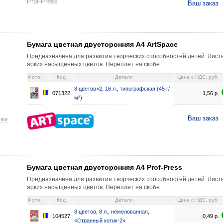
Prof-Press
Ваш заказ
нняя А4 ArtSpace 8 цветов×2, 16 л., типографская (45 г/м²) 1,56 071322
Бумага цветная двусторонняя А4 ArtSpace
Предназначена для развития творческих способностей детей. Лист
ярких насыщенных цветов. Переплет на скобе.
Фото
Код
Детали
Цена c НДС, руб.
8 цветов×2, 16 л., типографская (45 г/
071322
1,56
р.
м²)
Ваш заказ
нки
нняя А4 Prof-Press 8 цветов, 8 л., немелованная, «Странный котик-2» 0,
Бумага цветная двусторонняя А4 Prof-Press
Предназначена для развития творческих способностей детей. Лист
ярких насыщенных цветов. Переплет на скобе.
Фото
Код
Детали
Цена c НДС, руб.
8 цветов, 8 л., немелованная,
104527
0,49
р.
«Странный котик-2»