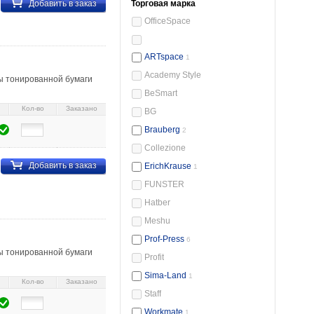
Добавить в заказ
Торговая марка
OfficeSpace
ARTspace
1
Academy Style
ы тонированной бумаги
BeSmart
Кол-во
Заказано
BG
Brauberg
2
Collezione
Добавить в заказ
ErichKrause
1
FUNSTER
Hatber
49 104527
Meshu
Prof-Press
6
ы тонированной бумаги
Profit
Sima-Land
1
Кол-во
Заказано
Staff
Workmate
1