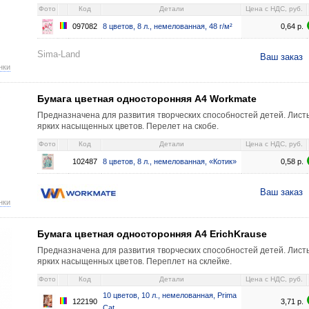
Фото
Код
Детали
Цена c НДС, руб.
097082
8 цветов, 8 л., немелованная, 48 г/м²
0,64
р.
Sima-Land
Ваш заказ
нки
Бумага цветная односторонняя А4 Workmate
Предназначена для развития творческих способностей детей. Лист
ярких насыщенных цветов. Перелет на скобе.
Фото
Код
Детали
Цена c НДС, руб.
102487
8 цветов, 8 л., немелованная, «Котик»
0,58
р.
Ваш заказ
нки
Бумага цветная односторонняя А4 ErichKrause
Предназначена для развития творческих способностей детей. Лист
ярких насыщенных цветов. Переплет на склейке.
Фото
Код
Детали
Цена c НДС, руб.
10 цветов, 10 л., немелованная, Prima
122190
3,71
р.
Cat