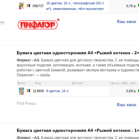
16 цветов, 16 л., типографская (50 г/
096737
0,70
р.
м²), немелованная, «Кот-мушкетер»
Ваш заказ
нки
онняя А4 «Рыжий котенок - 2» 8 цветов, 16 л. 0,69 113809
Бумага цветная односторонняя А4 «Рыжий котенок - 2
Формат ~А4.
Бумага цветная для детского творчества. С ее помощ
красочные поделки, аппликации, коллажи, а также объёмные поделки
работая с цветной бумагой, развивает мелкую моторику и художест
Переплет — скоба.
Фото
Код
Детали
Цена c НДС, руб.
113809
8 цветов, 16 л.
0,69
р.
Prof-Press
Ваш заказ
онняя А4 «Рыжий котенок - 1» 8 цветов, 8 л. 0,51 113807
Бумага цветная односторонняя А4 «Рыжий котенок - 1
Формат ~А4.
Бумага цветная для детского творчества. С ее помощ