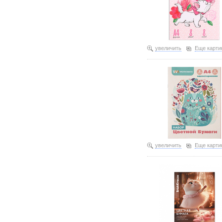
увеличить
Еще карти
увеличить
Еще карти