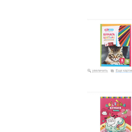
Бумага цветная двусторо
увеличить
Еще карти
Бумага цветная двусторо