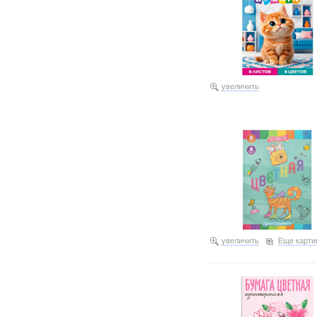
увеличить
увеличить
Еще карти