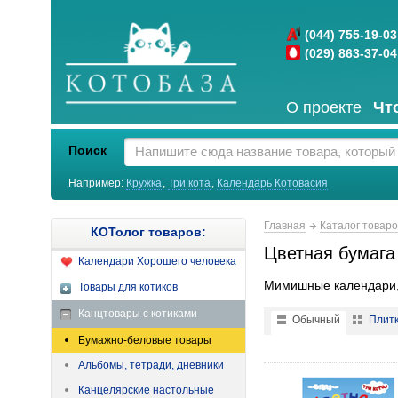
(044) 755-19-03
(029) 863-37-04
О проекте
Чт
Поиск
Например:
Кружка
,
Три кота
,
Календарь Котовасия
Главная
Каталог товар
КОТолог товаров:
Цветная бумага
Календари Хорошего человека
Мимишные календари, 
Товары для котиков
Канцтовары с котиками
Обычный
Плит
Бумажно-беловые товары
Бумага цветная двусторо
Альбомы, тетради, дневники
Канцелярские настольные