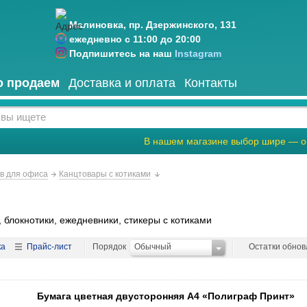
Малиновка, пр. Дзержинского, 131
ежедневно с 11:00 до 20:00
Подпишитесь на наш
Instagram
о продаем
Доставка и оплата
Контакты
В нашем магазине выбор шире — о
ов для офиса
Канцтовары с котиками
блокнотики, ежедневники, стикеры с котиками
ка
Прайс-лист
Порядок
Обычный
Остатки обно
нняя А4 «Полиграф Принт» 8 цветов, 8 л., мелованная, «Три кота» 1,88
Бумага цветная двусторонняя А4 «Полиграф Принт»