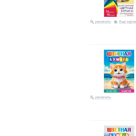
увеличить
Еще карти
Бумага цветная одностор
увеличить
Бумага цветная одностор