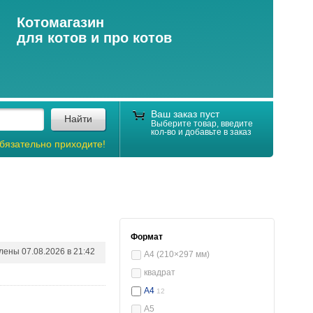
Котомагазин
для котов и про котов
Ваш заказ пуст
Найти
Выберите товар, введите
кол-во и добавьте в заказ
бязательно приходите!
Формат
влены
07.08.2026 в 21:42
A4 (210×297 мм)
квадрат
 078810
А4
12
А5