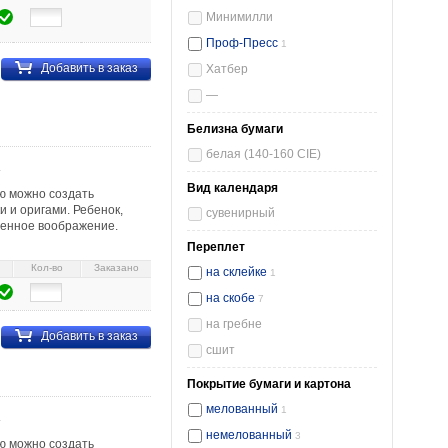
Минимилли
Проф-Пресс
1
Добавить в заказ
Хатбер
—
Белизна бумаги
белая (140-160 CIE)
»
Вид календаря
ью можно создать
 и оригами. Ребенок,
сувенирный
венное воображение.
Переплет
Кол-во
Заказано
на склейке
1
на скобе
7
на гребне
Добавить в заказ
сшит
Покрытие бумаги и картона
мелованный
1
»
немелованный
3
ью можно создать