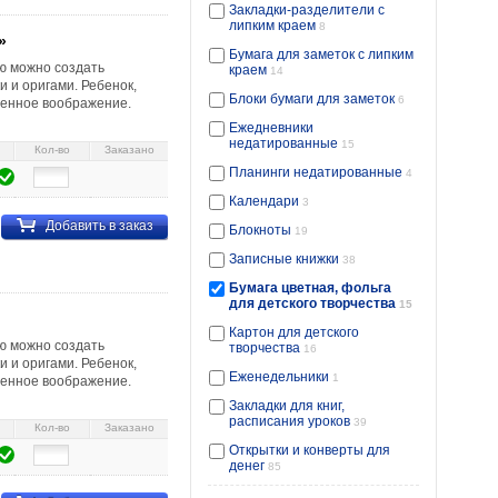
Закладки-разделители с
липким краем
8
»
Бумага для заметок с липким
ью можно создать
краем
14
 и оригами. Ребенок,
Блоки бумаги для заметок
6
венное воображение.
Ежедневники
недатированные
15
Кол-во
Заказано
Планинги недатированные
4
Календари
3
Добавить в заказ
Блокноты
19
Записные книжки
38
Бумага цветная, фольга
для детского творчества
15
Картон для детского
ью можно создать
творчества
16
 и оригами. Ребенок,
Еженедельники
1
венное воображение.
Закладки для книг,
расписания уроков
39
Кол-во
Заказано
Открытки и конверты для
денег
85