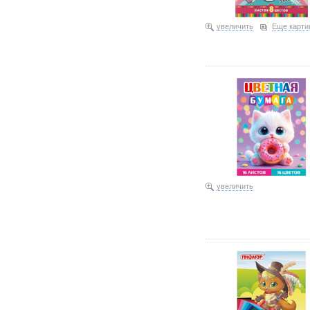
увеличить
Еще карти
Бумага цветная одностор
увеличить
Бумага цветная одностор
0,70 096737