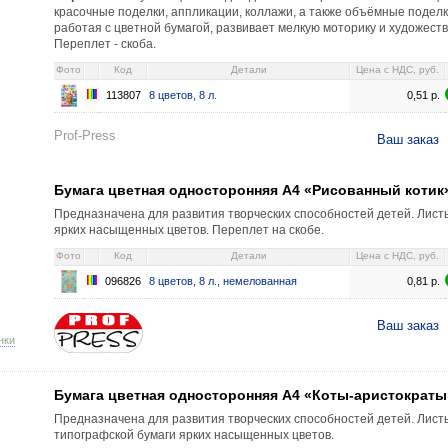
красочные поделки, аппликации, коллажи, а также объёмные поделки
работая с цветной бумагой, развивает мелкую моторику и художест
Переплет - скоба.
Фото
Код
Детали
Цена c НДС, руб.
113807
8 цветов, 8 л.
0,51
р.
Prof-Press
Ваш заказ
Бумага цветная односторонняя А4 «Рисованный котик
Предназначена для развития творческих способностей детей. Лист
ярких насыщенных цветов. Переплет на скобе.
Фото
Код
Детали
Цена c НДС, руб.
096826
8 цветов, 8 л., немелованная
0,81
р.
Ваш заказ
нки
Бумага цветная односторонняя А4 «Коты-аристократы
Предназначена для развития творческих способностей детей. Лис
типографской бумаги ярких насыщенных цветов.