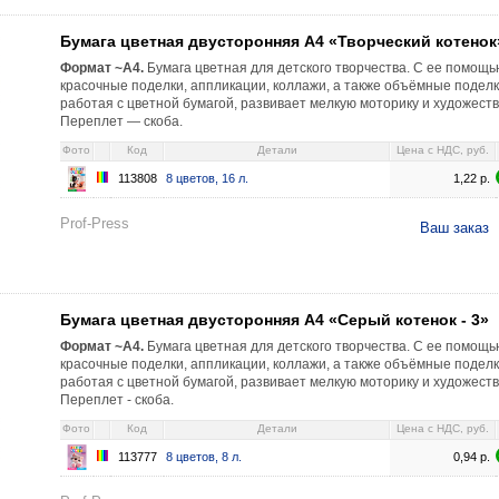
нняя А4 «Творческий котенок» 8 цветов, 16 л. 1,22 113808
Бумага цветная двусторонняя А4 «Творческий котенок
Формат ~А4.
Бумага цветная для детского творчества. С ее помощ
красочные поделки, аппликации, коллажи, а также объёмные поделки
работая с цветной бумагой, развивает мелкую моторику и художест
Переплет — скоба.
Фото
Код
Детали
Цена c НДС, руб.
113808
8 цветов, 16 л.
1,22
р.
Prof-Press
Ваш заказ
нняя А4 «Серый котенок - 3» 8 цветов, 8 л. 0,94 113777
Бумага цветная двусторонняя А4 «Серый котенок - 3»
Формат ~А4.
Бумага цветная для детского творчества. С ее помощ
красочные поделки, аппликации, коллажи, а также объёмные поделки
работая с цветной бумагой, развивает мелкую моторику и художест
Переплет - скоба.
Фото
Код
Детали
Цена c НДС, руб.
113777
8 цветов, 8 л.
0,94
р.