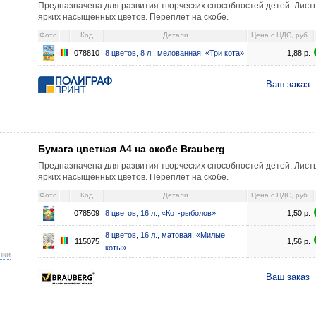
Предназначена для развития творческих способностей детей. Лист
ярких насыщенных цветов. Переплет на скобе.
Фото
Код
Детали
Цена c НДС, руб.
078810
8 цветов, 8 л., мелованная, «Три кота»
1,88
р.
Ваш заказ
обе Brauberg 8 цветов, 16 л., «Кот-рыболов» 1,50 078509 8 цветов, 16 л.
Бумага цветная А4 на скобе Brauberg
Предназначена для развития творческих способностей детей. Лист
ярких насыщенных цветов. Переплет на скобе.
Фото
Код
Детали
Цена c НДС, руб.
078509
8 цветов, 16 л., «Кот-рыболов»
1,50
р.
8 цветов, 16 л., матовая, «Милые
115075
1,56
р.
коты»
нки
Ваш заказ