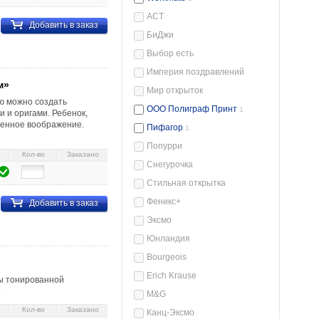
АСТ
Добавить в заказ
БиДжи
Выбор есть
Империя поздравлений
м»
Мир открыток
ью можно создать
ООО Полиграф Принт
1
 и оригами. Ребенок,
венное воображение.
Пифагор
1
Попурри
Кол-во
Заказано
Снегурочка
Стильная открытка
Феникс+
Добавить в заказ
Эксмо
Юнландия
нная, «Кот-мушкетер»
Bourgeois
Erich Krause
ты тонированной
.
M&G
Кол-во
Заказано
Канц-Эксмо