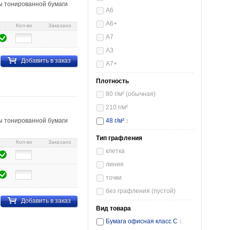
ы тонированной бумаги
А6
А6+
Кол-во
Заказано
А7
А3
Добавить в заказ
А7+
Плотность
, матовая, «Милые коты»
80 г/м² (обычная)
210 г/м²
ы тонированной бумаги
48 г/м²
1
Тип графления
Кол-во
Заказано
клетка
линия
точки
без графления (пустой)
Добавить в заказ
Вид товара
Бумага офисная класс C
1