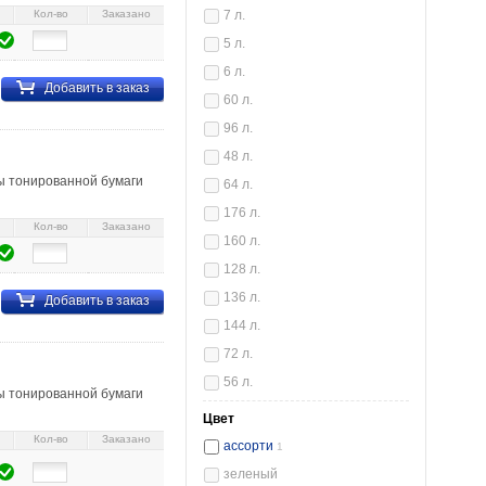
Кол-во
Заказано
7 л.
5 л.
6 л.
Добавить в заказ
60 л.
96 л.
48 л.
ы тонированной бумаги
64 л.
176 л.
Кол-во
Заказано
160 л.
128 л.
136 л.
Добавить в заказ
144 л.
72 л.
56 л.
ы тонированной бумаги
Цвет
Кол-во
Заказано
ассорти
1
зеленый