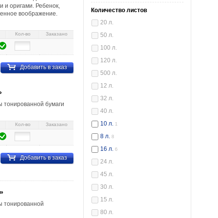
 и оригами. Ребенок,
Количество листов
венное воображение.
20 л.
Кол-во
Заказано
50 л.
100 л.
120 л.
Добавить в заказ
500 л.
12 л.
»
32 л.
ы тонированной бумаги
40 л.
10 л.
1
Кол-во
Заказано
8 л.
8
16 л.
6
Добавить в заказ
24 л.
45 л.
30 л.
»
15 л.
ты тонированной
80 л.