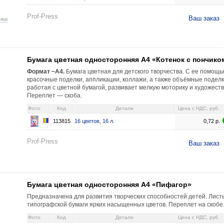
Prof-Press
Ваш заказ
нки
онняя А4 «Котенок с пончиком» 16 цветов, 16 л. 0,72 113815
Бумага цветная односторонняя А4 «Котенок с пончико
Формат ~А4.
Бумага цветная для детского творчества. С ее помощ
красочные поделки, аппликации, коллажи, а также объёмные поделки
работая с цветной бумагой, развивает мелкую моторику и художест
Переплет — скоба.
Фото
Код
Детали
Цена c НДС, руб.
113815
16 цветов, 16 л.
0,72
р.
Prof-Press
Ваш заказ
онняя А4 «Пифагор» 16 цветов, 16 л., типографская (50 г/м²), немелова
Бумага цветная односторонняя А4 «Пифагор»
Предназначена для развития творческих способностей детей. Лис
типографской бумаги ярких насыщенных цветов. Переплет на скобе
Фото
Код
Детали
Цена c НДС, руб.