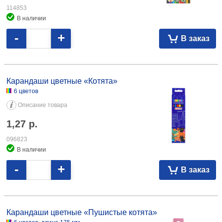
114853
В наличии
-
+
В заказ
Карандаши цветные «Котята» 6 цветов 1,27 096823
Карандаши цветные «Котята»
6 цветов
Описание товара
1,27
р.
096823
В наличии
-
+
В заказ
Карандаши цветные «Пушистые котята» 6 цветов, длина 175 мм 1,64
087890
Карандаши цветные «Пушистые котята»