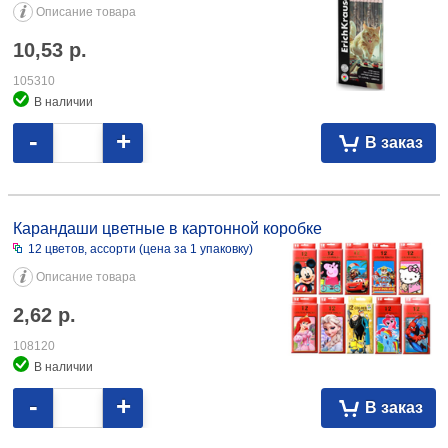
Описание товара
10,53
р.
105310
В наличии
-
+
В заказ
Карандаши цветные в картонной коробке 12 цветов, ассорти 2,62
108120
Карандаши цветные в картонной коробке
12 цветов, ассорти (цена за 1 упаковку)
Описание товара
2,62
р.
108120
В наличии
-
+
В заказ