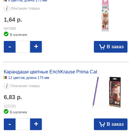
6 цветов, длина 175 мм
Описание товара
1,64
р.
087890
В наличии
-
+
В заказ
Карандаши цветные ErichKrause Prima Cat 12 цветов, длина 175 мм
6,83 122191
Карандаши цветные ErichKrause Prima Cat
12 цветов, длина 175 мм
Описание товара
6,83
р.
122191
В наличии
-
+
В заказ