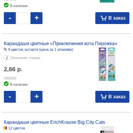
В наличии
-
+
В заказ
Карандаши цветные «Приключения кота Пирожка» 6 цветов, ассорти
2,66 089580
Карандаши цветные «Приключения кота Пирожка»
6 цветов, ассорти (цена за 1 упаковку)
Описание товара
2,66
р.
089580
В наличии
-
+
В заказ
Карандаши цветные ErichKrause Big City Cats 12 цветов 10,53 105310
Карандаши цветные ErichKrause Big City Cats
12 цветов