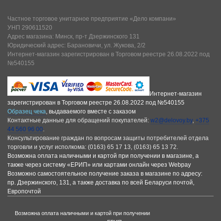
Частное торговое унитарное предприятие «Дело компани»
УНП 290611520
Адрес магазина: Минск, пр-т Дзержинского 131
Юридический адрес: Барановичи, ул. Жукова, 2/2
Интернет-магазин зарегистрирован в Торговом реестре 26.08.2022 под
№540155
Интернет-магазин
зарегистрирован в Торговом реестре 26.08.2022 под №540155
Образец чека
, выдаваемого вместе с заказом
Контактные данные для обращений покупателей:
w2@delovoy.by
,
+375
44 560 96 00
.
Консультирование граждан по вопросам защиты потребителей отдела
торговли и услуг исполкома: (0163) 65 17 13, (0163) 65 13 72.
Возможна оплата наличными и картой при получении в магазине, а
также через систему «ЕРИП» или картами онлайн через Webpay
Возможно самостоятельное получение заказа в магазине по адресу:
пр. Дзержинского, 131, а также доставка по всей Беларуси почтой,
Европочтой
Возможна оплата наличными и картой при получении