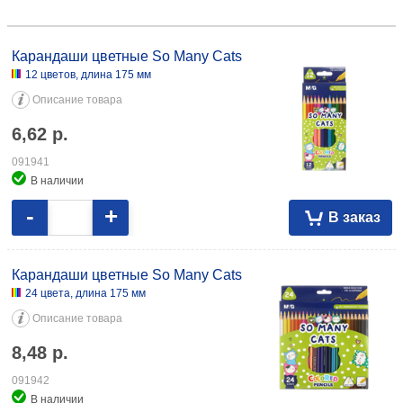
Карандаши цветные So Many Cats 12 цветов, длина 175 мм 6,62
091941 24 цвета, длина 175 мм 8,48 091942 36 цветов, длина 175 мм
Карандаши цветные So Many Cats
20,48 091943
12 цветов, длина 175 мм
Описание товара
6,62
р.
091941
В наличии
-
+
В заказ
Карандаши цветные So Many Cats
24 цвета, длина 175 мм
Описание товара
8,48
р.
091942
В наличии