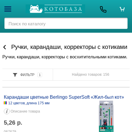
Ручки, карандаши, корректоры с котиками
Ручки, карандаши, корректоры с восхитительными котиками.
Найдено товаров: 156
ФИЛЬТР
1
Карандаши цветные Berlingo SuperSoft «Жил-был кот» 12 цветов,
длина 175 мм 5,26 067679
Карандаши цветные Berlingo SuperSoft «Жил-был кот»
12 цветов, длина 175 мм
Описание товара
5,26
р.
067679