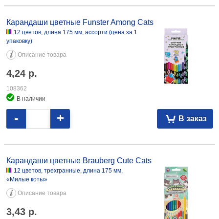
Карандаши цветные Funster Among Cats 12 цветов, длина 175 мм,
ассорти 4,24 108362
Карандаши цветные Funster Among Cats
12 цветов, длина 175 мм, ассорти (цена за 1
упаковку)
Описание товара
4,24
р.
108362
В наличии
-
+
В заказ
Карандаши цветные Brauberg Cute Cats 12 цветов, трехгранные, длина
175 мм, «Милые коты» 3,43 114853
Карандаши цветные Brauberg Cute Cats
12 цветов, трехгранные, длина 175 мм,
«Милые коты»
Описание товара
3,43
р.