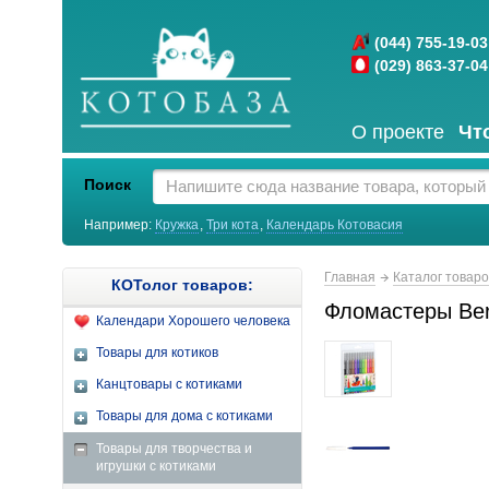
(044) 755-19-03
(029) 863-37-04
О проекте
Чт
Поиск
Например:
Кружка
,
Три кота
,
Календарь Котовасия
Главная
Каталог товар
КОТолог товаров:
Фломастеры Ber
Календари Хорошего человека
Товары для котиков
Канцтовары с котиками
Товары для дома с котиками
Товары для творчества и
игрушки с котиками