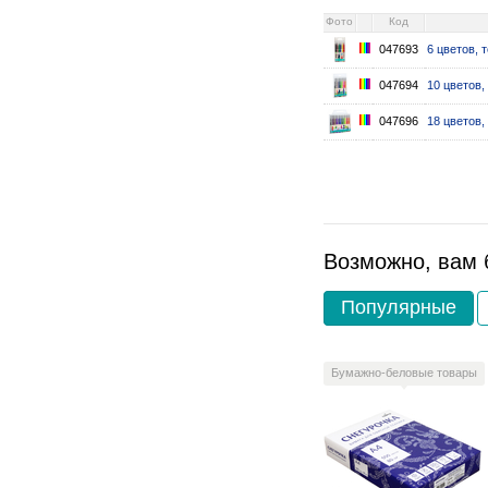
Фото
Код
047693
6 цветов, 
047694
10 цветов,
047696
18 цветов,
Возможно, вам 
Популярные
Бумажно-беловые товары