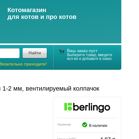
Котомагазин
для котов и про котов
Ваш заказ пуст
Найти
Выберите товар, введите
кол-во и добавьте в заказ
бязательно приходите!
и 1-2 мм, вентилируемый колпачок
Наличие
В наличии