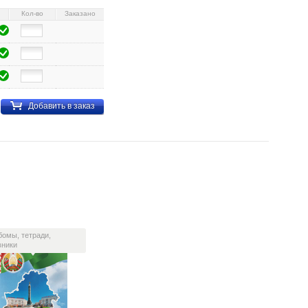
Кол-во
Заказано
Добавить в заказ
бомы, тетради,
вники