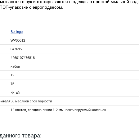
смываются с рук и отстирываются с одежды в простой мыльной вод
ПЭТ-упаковке с европодвесом.
Berlingo
WP00612
047695
4260107476818
набор
12
75
Китай
вителя
36 месяцев срок годности
12 цветов, толщина линии 1-2 мм, вентилируемый колпачок
я
данного товара: