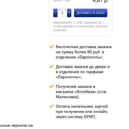
4,87
p.
Цена с НДС
-
+
Добавить в заказ
Удерживайте ⇧ shift, нажимая на +,
чтобы добавить количество, кратное
упаковке
Бесплатная доставка заказов
на сумму более 80 руб. в
отделение «Европочты»;
Доставка заказов до двери и
в отделения по тарфиам
«Европочты»;
Получение заказов в
магазине «Котобаза» (ст.м.
Малиновка);
Оплата наличными, картой
при получении или онлайн,
через систему ЕРИП.
асные чернила на