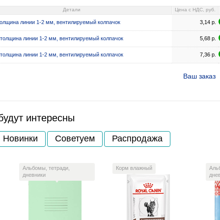
Детали
Цена c НДС, руб.
толщина линии 1-2 мм, вентилируемый колпачок
3,14
р.
 толщина линии 1-2 мм, вентилируемый колпачок
5,68
р.
 толщина линии 1-2 мм, вентилируемый колпачок
7,36
р.
Ваш заказ
будут интересны
Новинки
Советуем
Распродажа
Альбомы, тетради,
Корм влажный
Аль
дневники
дне