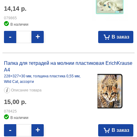
14,14
р.
079865
В наличии
-
+
В заказ
Папка для тетрадей на молнии пластиковая ErichKrause A4
228×327×30 мм, толщина пластика 0,55 мм, Wild Cat, ассорти 15,00
Папка для тетрадей на молнии пластиковая ErichKrause
078425
A4
228×327×30 мм, толщина пластика 0,55 мм,
Wild Cat, ассорти
Описание товара
15,00
р.
078425
В наличии
-
+
В заказ