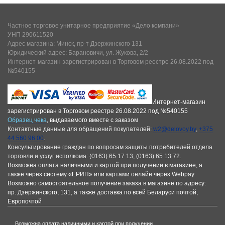
Частное торговое унитарное предприятие «Дело компани»
УНП 290611520
Адрес магазина: Минск, пр-т Дзержинского 131
Юридический адрес: Барановичи, ул. Жукова, 2/2
Интернет-магазин зарегистрирован в Торговом реестре 26.08.2022 под
№540155
Интернет-магазин
зарегистрирован в Торговом реестре 26.08.2022 под №540155
Образец чека
, выдаваемого вместе с заказом
Контактные данные для обращений покупателей:
w2@delovoy.by
,
+375
44 560 96 00
.
Консультирование граждан по вопросам защиты потребителей отдела
торговли и услуг исполкома: (0163) 65 17 13, (0163) 65 13 72.
Возможна оплата наличными и картой при получении в магазине, а
также через систему «ЕРИП» или картами онлайн через Webpay
Возможно самостоятельное получение заказа в магазине по адресу:
пр. Дзержинского, 131, а также доставка по всей Беларуси почтой,
Европочтой
Возможна оплата наличными и картой при получении