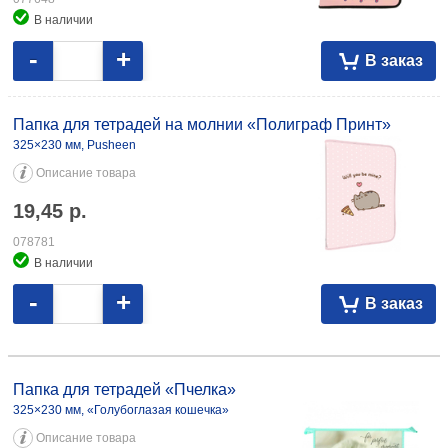
В наличии
-
+
В заказ
Папка для тетрадей на молнии «Полиграф Принт»
325×230 мм, Pusheen
Описание товара
19,45
р.
078781
В наличии
-
+
В заказ
Папка для тетрадей «Пчелка» 325×230 мм, «Голубоглазая кошечка»
14,14 079865
Папка для тетрадей «Пчелка»
325×230 мм, «Голубоглазая кошечка»
Описание товара