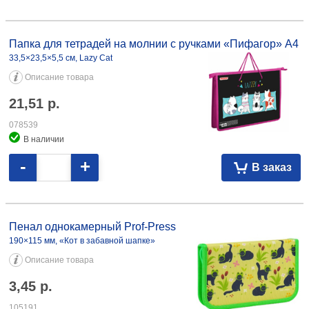
Папка для тетрадей на молнии с ручками «Пифагор» А4
33,5×23,5×5,5 см, Lazy Cat 21,51 078539
Папка для тетрадей на молнии с ручками «Пифагор» А4
33,5×23,5×5,5 см, Lazy Cat
Описание товара
21,51
р.
078539
В наличии
-
+
В заказ
Пенал однокамерный Prof-Press 190×115 мм, «Кот в забавной шапке»
3,45 105191 210×45×55 мм, «Кошки. Малиновый» 1,69 105144
Пенал однокамерный Prof-Press
190×115 мм, «Кот в забавной шапке»
Описание товара
3,45
р.
105191