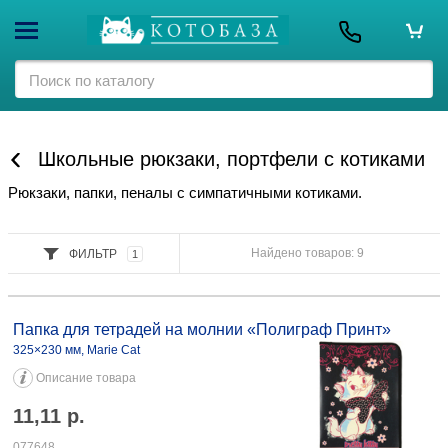
Школьные рюкзаки, портфели с котиками
Рюкзаки, папки, пеналы с симпатичными котиками.
Найдено товаров: 9
ФИЛЬТР
1
Папка для тетрадей на молнии «Полиграф Принт» 325×230 мм, Marie
Cat 11,11 077648 325×230 мм, Pusheen 19,45 078781
Папка для тетрадей на молнии «Полиграф Принт»
325×230 мм, Marie Cat
Описание товара
11,11
р.
077648