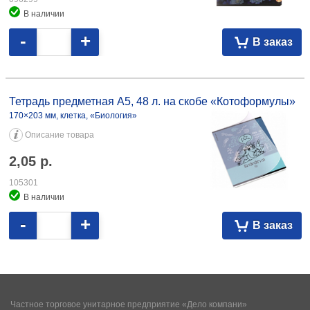
В наличии
-
+
В заказ
Тетрадь предметная А5, 48 л. на скобе «Котоформулы» 170×203 мм,
клетка, «Биология» 2,05 105301
Тетрадь предметная А5, 48 л. на скобе «Котоформулы»
170×203 мм, клетка, «Биология»
Описание товара
2,05
р.
105301
В наличии
-
+
В заказ
Частное торговое унитарное предприятие «Дело компани»