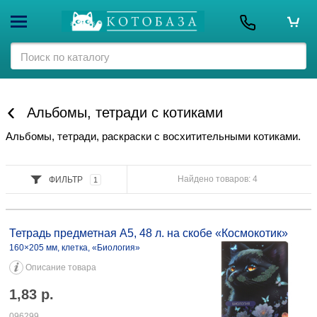
Альбомы, тетради с котиками
Альбомы, тетради, раскраски с восхитительными котиками.
Найдено товаров: 4
ФИЛЬТР
1
Тетрадь предметная А5, 48 л. на скобе «Космокотик» 160×205 мм,
клетка, «Биология» 1,83 096299
Тетрадь предметная А5, 48 л. на скобе «Космокотик»
160×205 мм, клетка, «Биология»
Описание товара
1,83
р.
096299